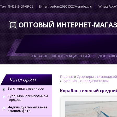
Тел.: 8-423-2-69-69-52
E-mail: optom2696952@yandex.ru
WhatsApp/T
ОПТОВЫЙ ИНТЕРНЕТ-МАГА
КАТАЛОГ
ИНФОРМАЦИЯ О САЙТЕ
ДОСТАВК
Главная
»
Сувениры с символикой
Категории
»
Сувениры с Владивостоком
Заготовки сувениров
Корабль гелевый средни
Сувениры с символикой
городов
Индивидуальный заказ
с вашим фото