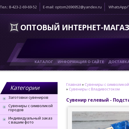
Тел.: 8-423-2-69-69-52
E-mail: optom2696952@yandex.ru
WhatsApp/T
ОПТОВЫЙ ИНТЕРНЕТ-МАГА
КАТАЛОГ
ИНФОРМАЦИЯ О САЙТЕ
ДОСТАВК
Главная
»
Сувениры с символикой
Категории
»
Сувениры с Владивостоком
Заготовки сувениров
Сувенир гелевый - Подст
Сувениры с символикой
городов
Индивидуальный заказ
с вашим фото