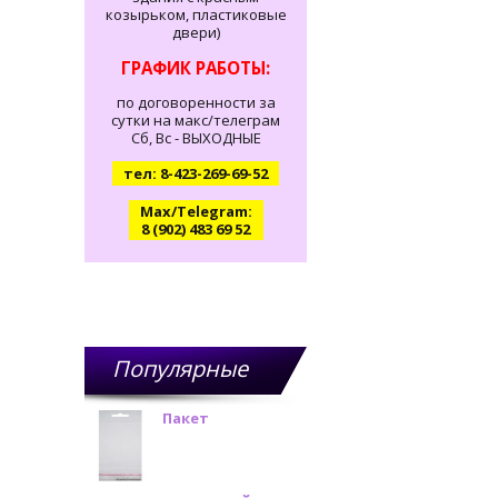
козырьком, пластиковые
двери)
ГРАФИК РАБОТЫ:
по договоренности за
сутки на макс/телеграм
Сб, Вс - ВЫХОДНЫЕ
тел: 8-423-269-69-52
Max/Telegram:
8 (902) 483 69 52
Популярные
товары
Пакет