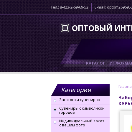
Тел.: 8-423-2-69-69-52
E-mail: optom26969
ОПТОВЫЙ ИНТ
КАТАЛОГ
ИНФОРМАЦ
Главна
Категории
Забор
Заготовки сувениров
КУРЬ
Сувениры с символикой
городов
Индивидуальный заказ
с вашим фото