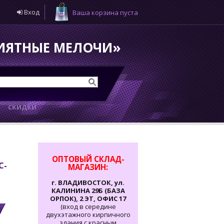
Вход
Ваша корзина пуста
РИЯТНЫЕ МЕЛОЧИ»
И
СКИДКИ
ОПТОВЫЙ СКЛАД-
С-
МАГАЗИН:
г. ВЛАДИВОСТОК, ул.
КАЛИНИНА 29Б (БАЗА
ОРПОК), 2 ЭТ, ОФИС 17
(вход в середине
двухэтажного кирпичного
здания с красным