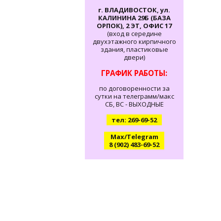
г. ВЛАДИВОСТОК, ул.
КАЛИНИНА 29Б (БАЗА
ОРПОК), 2 ЭТ, ОФИС 17
(вход в середине
двухэтажного кирпичного
здания, пластиковые
двери)
ГРАФИК РАБОТЫ:
по договоренности за
сутки на телеграмм/макс
СБ, ВС - ВЫХОДНЫЕ
тел: 269-69-52
Max/Telegram
8 (902) 483-69-52