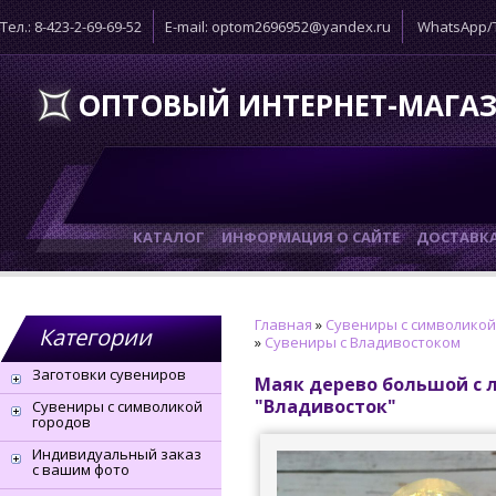
Тел.: 8-423-2-69-69-52
E-mail: optom2696952@yandex.ru
WhatsApp/T
ОПТОВЫЙ ИНТЕРНЕТ-МАГА
КАТАЛОГ
ИНФОРМАЦИЯ О САЙТЕ
ДОСТАВК
Главная
»
Сувениры с символикой
Категории
»
Сувениры с Владивостоком
Заготовки сувениров
Маяк дерево большой с 
"Владивосток"
Сувениры с символикой
городов
Индивидуальный заказ
с вашим фото