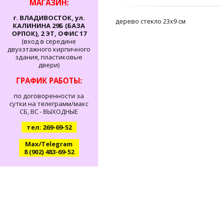
МАГАЗИН:
г. ВЛАДИВОСТОК, ул.
дерево стекло 23х9 см
КАЛИНИНА 29Б (БАЗА
ОРПОК), 2 ЭТ, ОФИС 17
(вход в середине
двухэтажного кирпичного
здания, пластиковые
двери)
ГРАФИК РАБОТЫ:
по договоренности за
сутки на телеграмм/макс
СБ, ВС - ВЫХОДНЫЕ
тел: 269-69-52
Max/Telegram
8 (902) 483-69-52