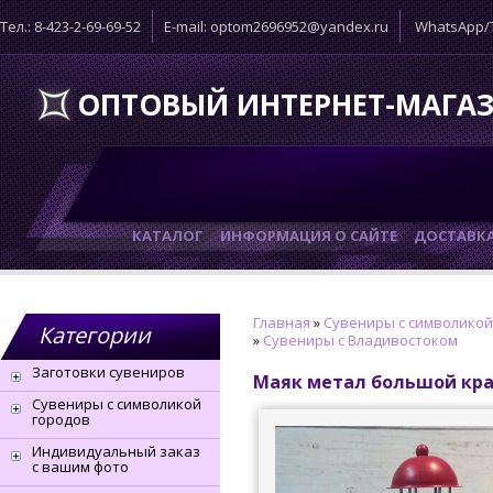
Тел.: 8-423-2-69-69-52
E-mail: optom2696952@yandex.ru
WhatsApp/T
ОПТОВЫЙ ИНТЕРНЕТ-МАГА
КАТАЛОГ
ИНФОРМАЦИЯ О САЙТЕ
ДОСТАВК
Главная
»
Сувениры с символикой
Категории
»
Сувениры с Владивостоком
Заготовки сувениров
Маяк метал большой кра
Сувениры с символикой
городов
Индивидуальный заказ
с вашим фото