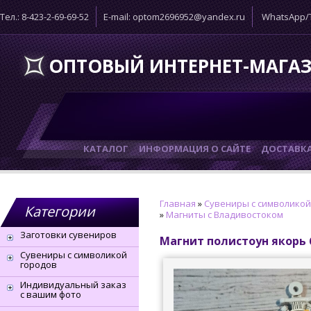
Тел.: 8-423-2-69-69-52
E-mail: optom2696952@yandex.ru
WhatsApp/T
ОПТОВЫЙ ИНТЕРНЕТ-МАГА
КАТАЛОГ
ИНФОРМАЦИЯ О САЙТЕ
ДОСТАВК
Главная
»
Сувениры с символикой
Категории
»
Магниты с Владивостоком
Заготовки сувениров
Магнит полистоун якорь
Сувениры с символикой
городов
Индивидуальный заказ
с вашим фото