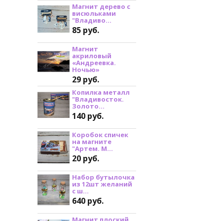
Магнит дерево с
висюльками
"Владиво...
85 руб.
Магнит
акриловый
«Андреевка.
Ночью»
29 руб.
Копилка металл
"Владивосток.
Золото...
140 руб.
Коробок спичек
на магните
"Артем. М...
20 руб.
Набор бутылочка
из 12шт желаний
с ш...
640 руб.
Магнит плоский