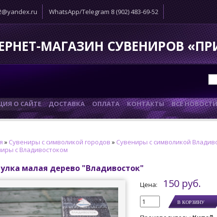
52@yandex.ru
WhatsApp/Telegram 8 (902) 483-69-52
ЕРНЕТ-МАГАЗИН СУВЕНИРОВ «П
ИЯ О САЙТЕ
ДОСТАВКА
ОПЛАТА
КОНТАКТЫ
ВСЕ НОВОСТ
я
»
Сувениры с символикой городов
»
Сувениры с символикой Владив
иры с Владивостоком
улка малая дерево "Владивосток"
150 руб.
Цена: