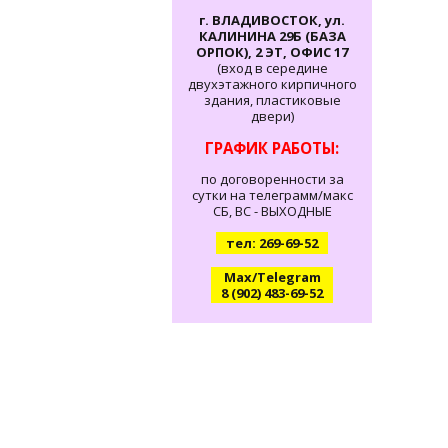
г. ВЛАДИВОСТОК, ул.
КАЛИНИНА 29Б (БАЗА
ОРПОК), 2 ЭТ, ОФИС 17
(вход в середине
двухэтажного кирпичного
здания, пластиковые
двери)
ГРАФИК РАБОТЫ:
по договоренности за
сутки на телеграмм/макс
СБ, ВС - ВЫХОДНЫЕ
тел: 269-69-52
Max/Telegram
8 (902) 483-69-52