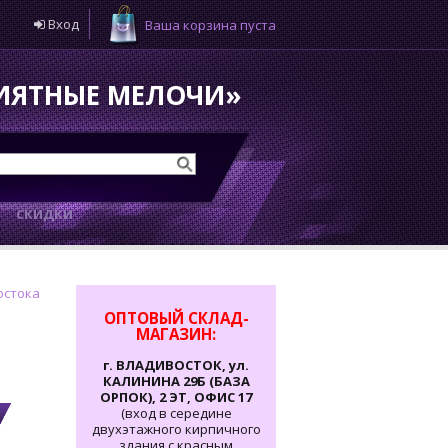
Вход
Ваша корзина пуста
РИЯТНЫЕ МЕЛОЧИ»
И
СКИДКИ
остока
ОПТОВЫЙ СКЛАД-
МАГАЗИН:
г. ВЛАДИВОСТОК, ул.
КАЛИНИНА 29Б (БАЗА
ОРПОК), 2 ЭТ, ОФИС 17
(вход в середине
двухэтажного кирпичного
здания с красным