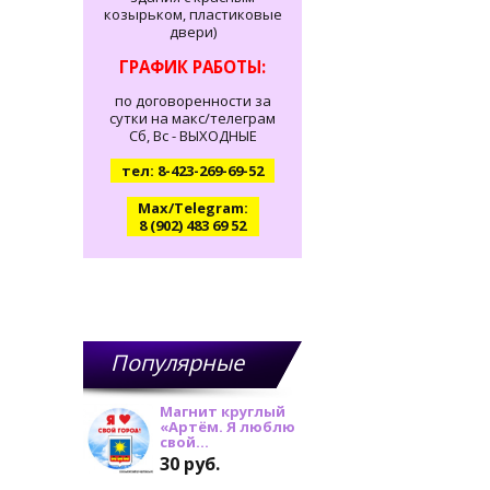
козырьком, пластиковые
двери)
ГРАФИК РАБОТЫ:
по договоренности за
сутки на макс/телеграм
Сб, Вс - ВЫХОДНЫЕ
тел: 8-423-269-69-52
Max/Telegram:
8 (902) 483 69 52
Популярные
товары
Магнит круглый
«Артём. Я люблю
свой...
30 руб.