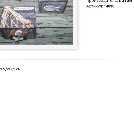
Производитель
:
Китай
Артикул
:
14010
 5,5х7,5 см