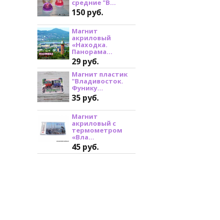
средние "В...
150 руб.
Магнит
акриловый
«Находка.
Панорама...
29 руб.
Магнит пластик
"Владивосток.
Фунику...
35 руб.
Магнит
акриловый с
термометром
«Вла...
45 руб.