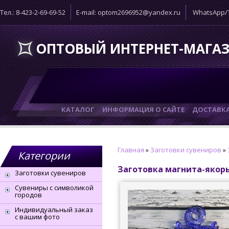
Тел.: 8-423-2-69-69-52
E-mail: optom2696952@yandex.ru
WhatsApp/T
ОПТОВЫЙ ИНТЕРНЕТ-МАГА
КАТАЛОГ
ИНФОРМАЦИЯ О САЙТЕ
ДОСТАВК
Главная
»
Заготовки сувениров
»
Категории
Заготовка магнита-якорь
Заготовки сувениров
Сувениры с символикой
городов
Индивидуальный заказ
с вашим фото