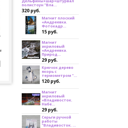
Дельфины+шар+штурвал
полистоун "Вла...
320 руб.
Магнит плоский
«Андреевка.
Фотокадр...
15 руб.
Магнит
акриловый
«Андреевка.
м
Природ...
29 руб.
Крючок дерево
якорь с
термометром "...
120 руб.
Магнит
акриловый
«Владивосток.
Набе...
29 руб.
Серьги ручной
работы
"Владивосток. ...