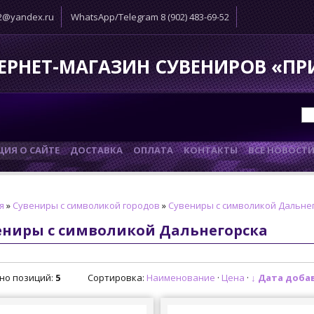
52@yandex.ru
WhatsApp/Telegram 8 (902) 483-69-52
ЕРНЕТ-МАГАЗИН СУВЕНИРОВ «П
ИЯ О САЙТЕ
ДОСТАВКА
ОПЛАТА
КОНТАКТЫ
ВСЕ НОВОСТ
я
»
Сувениры с символикой городов
»
Сувениры с символикой Дальне
ениры с символикой Дальнегорска
но позиций
:
5
Сортировка:
Наименование
·
Цена
·
↓ Дата доба