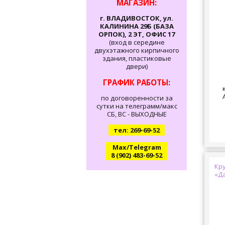
МАГАЗИН:
г. ВЛАДИВОСТОК, ул.
КАЛИНИНА 29Б (БАЗА
ОРПОК), 2 ЭТ, ОФИС 17
(вход в середине
двухэтажного кирпичного
здания, пластиковые
двери)
ГРАФИК РАБОТЫ:
по договоренности за
сутки на телеграмм/макс
СБ, ВС - ВЫХОДНЫЕ
тел: 269-69-52
Max/Telegram
8 (902) 483-69-52
Кр
«Д