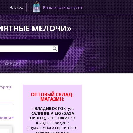
Вход
Ваша корзина пуста
РИЯТНЫЕ МЕЛОЧИ»
И
СКИДКИ
горска
ОПТОВЫЙ СКЛАД-
МАГАЗИН:
г. ВЛАДИВОСТОК, ул.
КАЛИНИНА 29Б (БАЗА
вления
ОРПОК), 2 ЭТ, ОФИС 17
(вход в середине
двухэтажного кирпичного
здания с красным