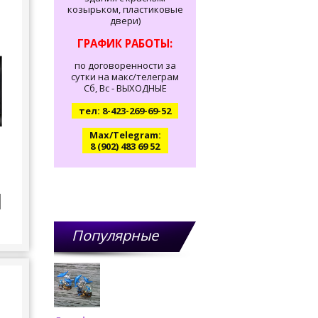
козырьком, пластиковые
двери)
ГРАФИК РАБОТЫ:
по договоренности за
сутки на макс/телеграм
Сб, Вс - ВЫХОДНЫЕ
тел: 8-423-269-69-52
Max/Telegram:
8 (902) 483 69 52
Популярные
товары