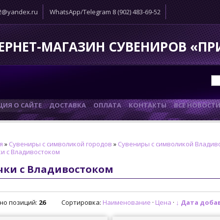
52@yandex.ru
WhatsApp/Telegram 8 (902) 483-69-52
ЕРНЕТ-МАГАЗИН СУВЕНИРОВ «П
ИЯ О САЙТЕ
ДОСТАВКА
ОПЛАТА
КОНТАКТЫ
ВСЕ НОВОСТ
я
»
Сувениры с символикой городов
»
Сувениры с символикой Владив
и с Владивостоком
чки с Владивостоком
но позиций
:
26
Сортировка:
Наименование
·
Цена
·
↓ Дата доба