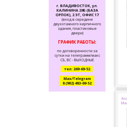
г. ВЛАДИВОСТОК, ул.
КАЛИНИНА 29Б (БАЗА
ОРПОК), 2 ЭТ, ОФИС 17
(вход в середине
двухэтажного кирпичного
здания, пластиковые
двери)
ГРАФИК РАБОТЫ:
по договоренности за
сутки на телеграмм/макс
СБ, ВС - ВЫХОДНЫЕ
тел: 269-69-52
Max/Telegram
8 (902) 483-69-52
Зна
Ма