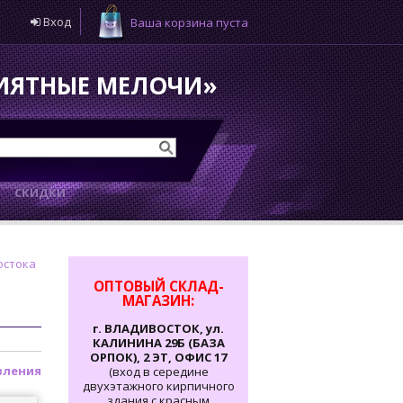
Вход
Ваша корзина пуста
РИЯТНЫЕ МЕЛОЧИ»
И
СКИДКИ
остока
ОПТОВЫЙ СКЛАД-
МАГАЗИН:
г. ВЛАДИВОСТОК, ул.
КАЛИНИНА 29Б (БАЗА
ОРПОК), 2 ЭТ, ОФИС 17
вления
(вход в середине
двухэтажного кирпичного
здания с красным