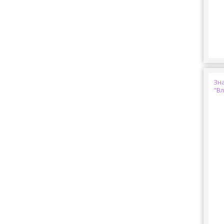
Зн
"В