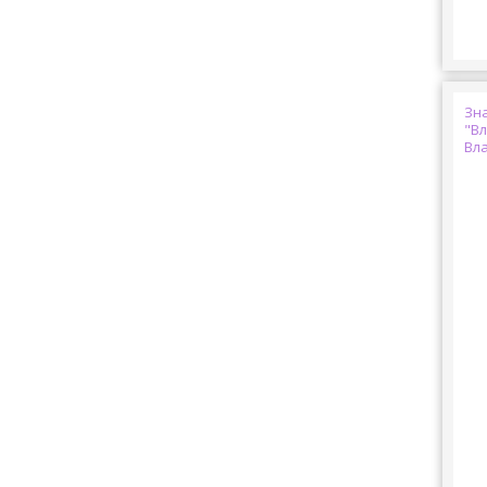
Зн
"В
Вл