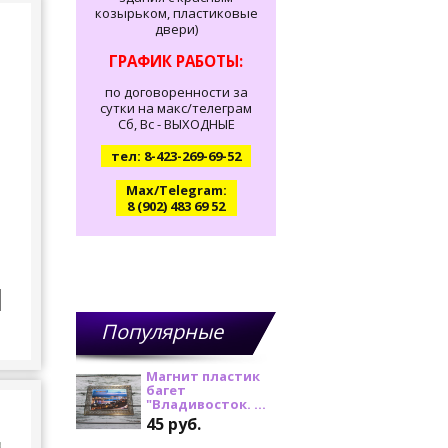
козырьком, пластиковые
двери)
ГРАФИК РАБОТЫ:
по договоренности за
сутки на макс/телеграм
Сб, Вс - ВЫХОДНЫЕ
тел: 8-423-269-69-52
Max/Telegram:
8 (902) 483 69 52
Популярные
товары
Магнит пластик
багет
"Владивосток. ...
45 руб.