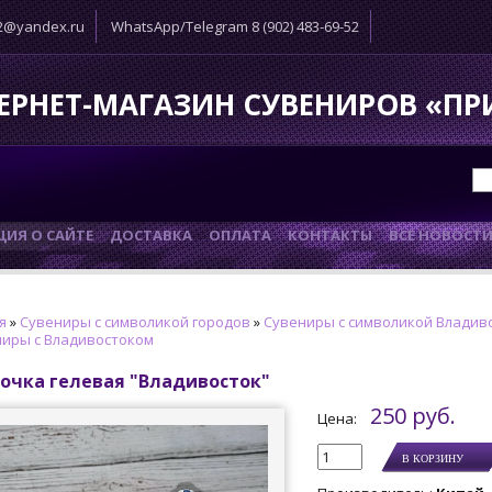
52@yandex.ru
WhatsApp/Telegram 8 (902) 483-69-52
ЕРНЕТ-МАГАЗИН СУВЕНИРОВ «П
ИЯ О САЙТЕ
ДОСТАВКА
ОПЛАТА
КОНТАКТЫ
ВСЕ НОВОСТ
я
»
Сувениры с символикой городов
»
Сувениры с символикой Владив
иры с Владивостоком
очка гелевая "Владивосток"
250 руб.
Цена: