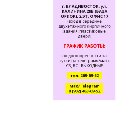
г. ВЛАДИВОСТОК, ул.
КАЛИНИНА 29Б (БАЗА
ОРПОК), 2 ЭТ, ОФИС 17
(вход в середине
двухэтажного кирпичного
здания, пластиковые
двери)
ГРАФИК РАБОТЫ:
по договоренности за
сутки на телеграмм/макс
СБ, ВС - ВЫХОДНЫЕ
тел: 269-69-52
Max/Telegram
8 (902) 483-69-52