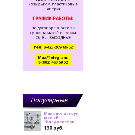
козырьком, пластиковые
двери)
ГРАФИК РАБОТЫ:
по договоренности за
сутки на макс/телеграм
Сб, Вс - ВЫХОДНЫЕ
тел: 8-423-269-69-52
Max/Telegram:
8 (902) 483 69 52
Популярные
товары
Маяк полистоун
малый
"Владивосток"
130 руб.