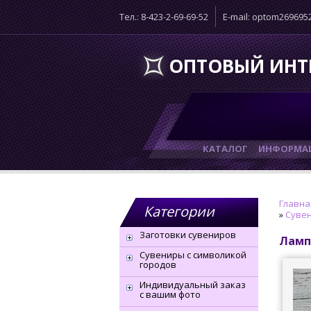
Тел.: 8-423-2-69-69-52
E-mail: optom26969
ОПТОВЫЙ ИНТ
КАТАЛОГ
ИНФОРМАЦ
Главна
Категории
»
Сувен
Заготовки сувениров
Ламп
Сувениры с символикой
городов
Индивидуальный заказ
с вашим фото