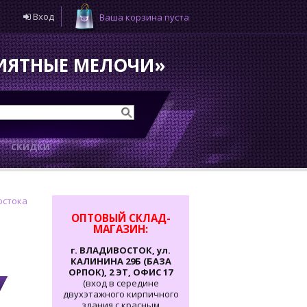
Вход
Ваша корзина пуста
РИЯТНЫЕ МЕЛОЧИ»
И
СКИДКИ
остока
ОПТОВЫЙ СКЛАД-
МАГАЗИН:
г. ВЛАДИВОСТОК, ул.
КАЛИНИНА 29Б (БАЗА
ОРПОК), 2 ЭТ, ОФИС 17
(вход в середине
двухэтажного кирпичного
здания с красным