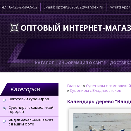
Тел.: 8-423-2-69-69-52
E-mail: optom2696952@yandex.ru
WhatsApp/T
ОПТОВЫЙ ИНТЕРНЕТ-МАГА
КАТАЛОГ
ИНФОРМАЦИЯ О САЙТЕ
ДОСТАВК
Главная
»
Сувениры с символикой
Категории
»
Сувениры с Владивостоком
Заготовки сувениров
Календарь дерево "Влади
Сувениры с символикой
городов
Индивидуальный заказ
с вашим фото