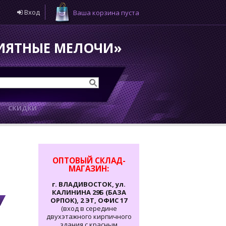
Вход
Ваша корзина пуста
РИЯТНЫЕ МЕЛОЧИ»
И
СКИДКИ
ОПТОВЫЙ СКЛАД-
МАГАЗИН:
г. ВЛАДИВОСТОК, ул.
КАЛИНИНА 29Б (БАЗА
ОРПОК), 2 ЭТ, ОФИС 17
(вход в середине
двухэтажного кирпичного
здания с красным