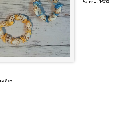
Артикул
:
14573
ка 8 см