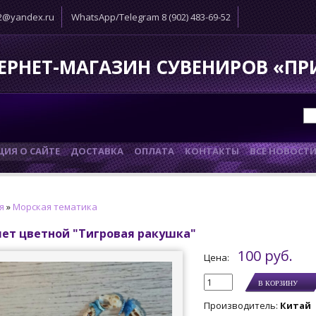
52@yandex.ru
WhatsApp/Telegram 8 (902) 483-69-52
ЕРНЕТ-МАГАЗИН СУВЕНИРОВ «П
ИЯ О САЙТЕ
ДОСТАВКА
ОПЛАТА
КОНТАКТЫ
ВСЕ НОВОСТ
я
»
Морская тематика
лет цветной "Тигровая ракушка"
100 руб.
Цена:
Производитель
:
Китай