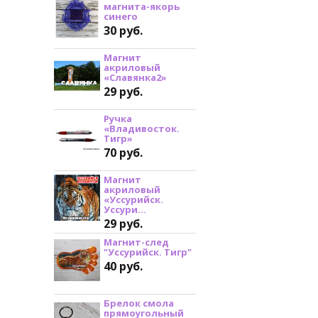
магнита-якорь
синего
30 руб.
Магнит
акриловый
«Славянка2»
29 руб.
Ручка
«Владивосток.
Тигр»
70 руб.
Магнит
акриловый
«Уссурийск.
Уссури...
29 руб.
Магнит-след
"Уссурийск. Тигр"
40 руб.
Брелок смола
прямоугольный