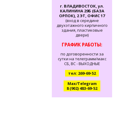
г. ВЛАДИВОСТОК, ул.
КАЛИНИНА 29Б (БАЗА
ОРПОК), 2 ЭТ, ОФИС 17
(вход в середине
двухэтажного кирпичного
здания, пластиковые
двери)
ГРАФИК РАБОТЫ:
по договоренности за
сутки на телеграмм/макс
СБ, ВС - ВЫХОДНЫЕ
тел: 269-69-52
Max/Telegram
8 (902) 483-69-52