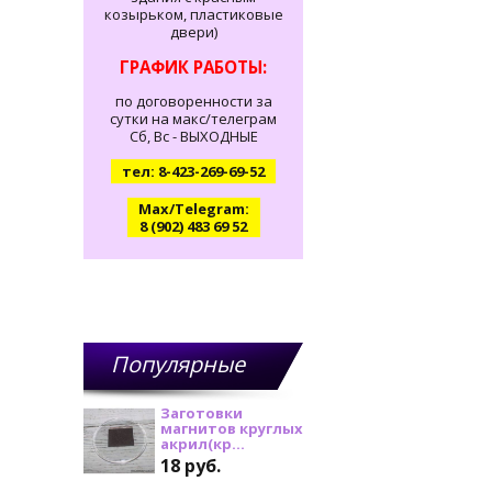
козырьком, пластиковые
двери)
ГРАФИК РАБОТЫ:
по договоренности за
сутки на макс/телеграм
Сб, Вс - ВЫХОДНЫЕ
тел: 8-423-269-69-52
Max/Telegram:
8 (902) 483 69 52
Популярные
товары
Заготовки
магнитов круглых
акрил(кр...
18 руб.