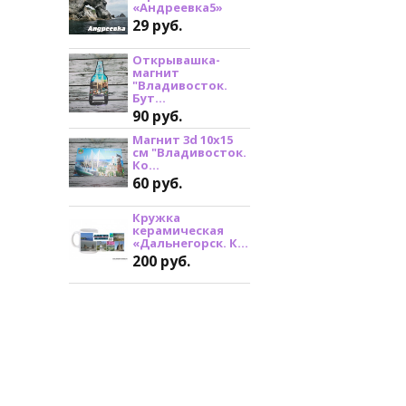
«Андреевка5»
29 руб.
Открывашка-
магнит
"Владивосток.
Бут...
90 руб.
Магнит 3d 10х15
см "Владивосток.
Ко...
60 руб.
Кружка
керамическая
«Дальнегорск. К...
200 руб.