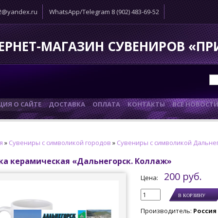
52@yandex.ru
WhatsApp/Telegram 8 (902) 483-69-52
ЕРНЕТ-МАГАЗИН СУВЕНИРОВ «П
ИЯ О САЙТЕ
ДОСТАВКА
ОПЛАТА
КОНТАКТЫ
ВСЕ НОВОСТ
я
»
Сувениры с символикой городов
»
Сувениры с символикой Дальне
ка керамическая «Дальнегорск. Коллаж»
200 руб.
Цена:
Производитель
:
Россия