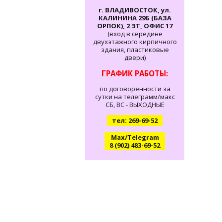
г. ВЛАДИВОСТОК, ул.
КАЛИНИНА 29Б (БАЗА
ОРПОК), 2 ЭТ, ОФИС 17
(вход в середине
двухэтажного кирпичного
здания, пластиковые
двери)
ГРАФИК РАБОТЫ:
по договоренности за
сутки на телеграмм/макс
СБ, ВС - ВЫХОДНЫЕ
тел: 269-69-52
Max/Telegram
8 (902) 483-69-52