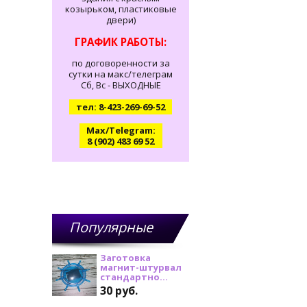
козырьком, пластиковые
двери)
ГРАФИК РАБОТЫ:
по договоренности за
сутки на макс/телеграм
Сб, Вс - ВЫХОДНЫЕ
тел: 8-423-269-69-52
Max/Telegram:
8 (902) 483 69 52
Популярные
товары
Заготовка
магнит-штурвал
стандартно...
30 руб.