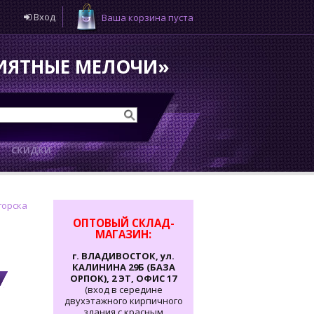
Вход
Ваша корзина пуста
РИЯТНЫЕ МЕЛОЧИ»
И
СКИДКИ
горска
ОПТОВЫЙ СКЛАД-
МАГАЗИН:
г. ВЛАДИВОСТОК, ул.
КАЛИНИНА 29Б (БАЗА
ОРПОК), 2 ЭТ, ОФИС 17
(вход в середине
двухэтажного кирпичного
здания с красным