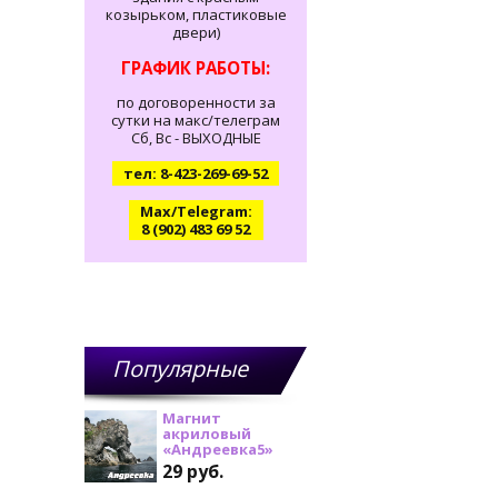
козырьком, пластиковые
двери)
ГРАФИК РАБОТЫ:
по договоренности за
сутки на макс/телеграм
Сб, Вс - ВЫХОДНЫЕ
тел: 8-423-269-69-52
Max/Telegram:
8 (902) 483 69 52
Популярные
товары
Магнит
акриловый
«Андреевка5»
29 руб.