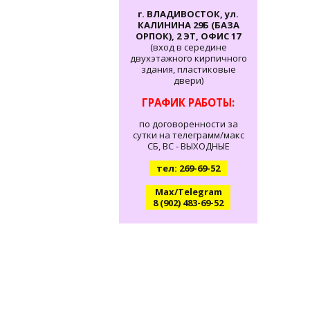
г. ВЛАДИВОСТОК, ул.
КАЛИНИНА 29Б (БАЗА
ОРПОК), 2 ЭТ, ОФИС 17
(вход в середине
двухэтажного кирпичного
здания, пластиковые
двери)
ГРАФИК РАБОТЫ:
по договоренности за
сутки на телеграмм/макс
СБ, ВС - ВЫХОДНЫЕ
тел: 269-69-52
Max/Telegram
8 (902) 483-69-52