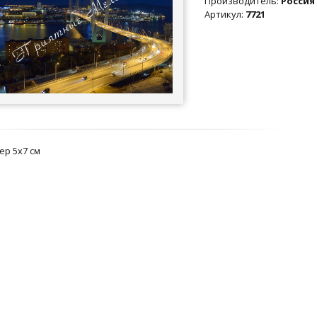
Производитель
:
Россия
Артикул
:
7721
ер 5х7 см