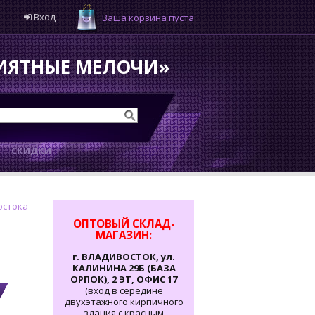
Вход
Ваша корзина пуста
РИЯТНЫЕ МЕЛОЧИ»
И
СКИДКИ
остока
ОПТОВЫЙ СКЛАД-
МАГАЗИН:
г. ВЛАДИВОСТОК, ул.
КАЛИНИНА 29Б (БАЗА
ОРПОК), 2 ЭТ, ОФИС 17
(вход в середине
двухэтажного кирпичного
здания с красным