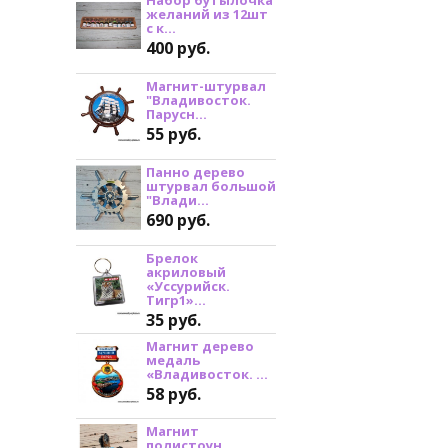
желаний из 12шт
с к...
400 руб.
Магнит-штурвал
"Владивосток.
Парусн...
55 руб.
Панно дерево
штурвал большой
"Влади...
690 руб.
Брелок
акриловый
«Уссурийск.
Тигр1»...
35 руб.
Магнит дерево
медаль
«Владивосток. ...
58 руб.
Магнит
полистоун