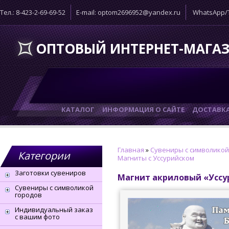
Тел.: 8-423-2-69-69-52
E-mail: optom2696952@yandex.ru
WhatsApp/T
ОПТОВЫЙ ИНТЕРНЕТ-МАГА
КАТАЛОГ
ИНФОРМАЦИЯ О САЙТЕ
ДОСТАВК
Главная
»
Сувениры с символикой
Категории
Магниты с Уссурийском
Заготовки сувениров
Магнит акриловый «Уссу
Сувениры с символикой
городов
Индивидуальный заказ
с вашим фото