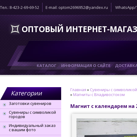
Тел.: 8-423-2-69-69-52
E-mail: optom2696952@yandex.ru
WhatsApp/T
ОПТОВЫЙ ИНТЕРНЕТ-МАГА
КАТАЛОГ
ИНФОРМАЦИЯ О САЙТЕ
ДОСТАВК
Главная
»
Сувениры с символикой
Категории
»
Магниты с Владивостоком
Заготовки сувениров
Магнит с календарем на 
Сувениры с символикой
городов
Индивидуальный заказ
с вашим фото