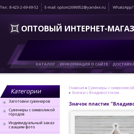
Тел.: 8-423-2-69-69-52
E-mail: optom2696952@yandex.ru
WhatsApp/T
ОПТОВЫЙ ИНТЕРНЕТ-МАГА
КАТАЛОГ
ИНФОРМАЦИЯ О САЙТЕ
ДОСТАВК
Главная
»
Сувениры с символикой
Категории
»
Значки с Владивостоком
Заготовки сувениров
Значок пластик "Владиво
Сувениры с символикой
городов
Индивидуальный заказ
с вашим фото