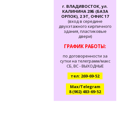
г. ВЛАДИВОСТОК, ул.
КАЛИНИНА 29Б (БАЗА
ОРПОК), 2 ЭТ, ОФИС 17
(вход в середине
двухэтажного кирпичного
здания, пластиковые
двери)
ГРАФИК РАБОТЫ:
по договоренности за
сутки на телеграмм/макс
СБ, ВС - ВЫХОДНЫЕ
тел: 269-69-52
Max/Telegram
8 (902) 483-69-52