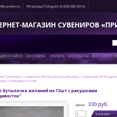
52@yandex.ru
WhatsApp/Telegram 8 (902) 483-69-52
ЕРНЕТ-МАГАЗИН СУВЕНИРОВ «П
ИЯ О САЙТЕ
ДОСТАВКА
ОПЛАТА
КОНТАКТЫ
ВСЕ НОВОСТ
я
»
Сувениры с символикой городов
»
Сувениры с символикой Владив
иры с Владивостоком
р бутылочка желаний из 12шт с ракушками
дивосток"
330 руб.
Цена: