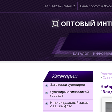
Тел.: 8-423-2-69-69-52
E-mail: optom26969
ОПТОВЫЙ ИНТ
КАТАЛОГ
ИНФОРМАЦ
Главна
Категории
»
Сувен
Заготовки сувениров
Набо
"Вла
Сувениры с символикой
городов
Индивидуальный заказ
с вашим фото