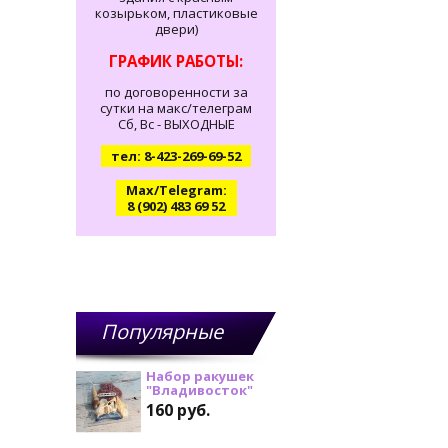
козырьком, пластиковые
двери)
ГРАФИК РАБОТЫ:
по договоренности за
сутки на макс/телеграм
Сб, Вс - ВЫХОДНЫЕ
тел: 8-423-269-69-52
Max/Telegram:
8 (902) 483 69 52
Популярные
товары
Набор ракушек
"Владивосток"
160 руб.