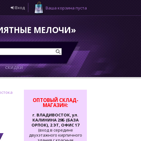
Вход
Ваша корзина пуста
РИЯТНЫЕ МЕЛОЧИ»
И
СКИДКИ
остока
ОПТОВЫЙ СКЛАД-
МАГАЗИН:
г. ВЛАДИВОСТОК, ул.
КАЛИНИНА 29Б (БАЗА
ОРПОК), 2 ЭТ, ОФИС 17
(вход в середине
двухэтажного кирпичного
здания с красным