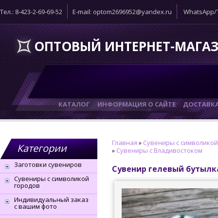
Тел.: 8-423-2-69-69-52
E-mail: optom2696952@yandex.ru
WhatsApp/T
ОПТОВЫЙ ИНТЕРНЕТ-МАГА
КАТАЛОГ
ИНФОРМАЦИЯ О САЙТЕ
ДОСТАВК
Главная
»
Сувениры с символикой
Категории
»
Сувениры с Владивостоком
Заготовки сувениров
Сувенир гелевый бутылк
Сувениры с символикой
городов
Индивидуальный заказ
с вашим фото