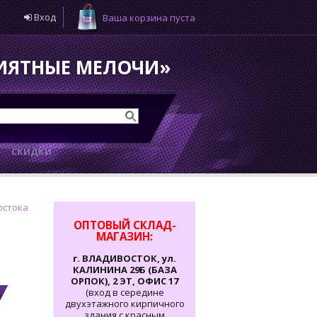
Вход
Ваша корзина пуста
РИЯТНЫЕ МЕЛОЧИ»
И
СКИДКИ
остока
ОПТОВЫЙ СКЛАД-
МАГАЗИН:
г. ВЛАДИВОСТОК, ул.
КАЛИНИНА 29Б (БАЗА
ОРПОК), 2 ЭТ, ОФИС 17
(вход в середине
двухэтажного кирпичного
здания с красным