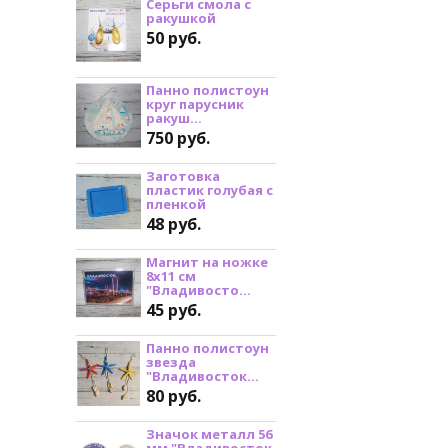
Серьги смола с
ракушкой
50 руб.
Панно полистоун
круг парусник
ракуш...
750 руб.
Заготовка
пластик голубая с
пленкой
48 руб.
Магнит на ножке
8х11 см
"Владивосто...
45 руб.
Панно полистоун
звезда
"Владивосток...
80 руб.
Значок металл 56
мм "Владивосток.