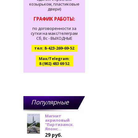
козырьком, пластиковые
двери)
ГРАФИК РАБОТЫ:
по договоренности за
сутки на макс/телеграм
Сб, Вс - ВЫХОДНЫЕ
тел: 8-423-269-69-52
Max/Telegram:
8 (902) 483 69 52
Популярные
товары
Магнит
акриловый
"Партизанск.
Японс...
29 руб.