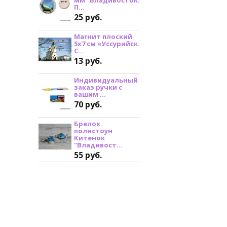
П...
25 руб.
Магнит плоский
5х7 см «Уссурийск.
С...
13 руб.
Индивидуальный
заказ ручки с
вашим ...
70 руб.
Брелок
полистоун
Китенок
"Владивост...
55 руб.