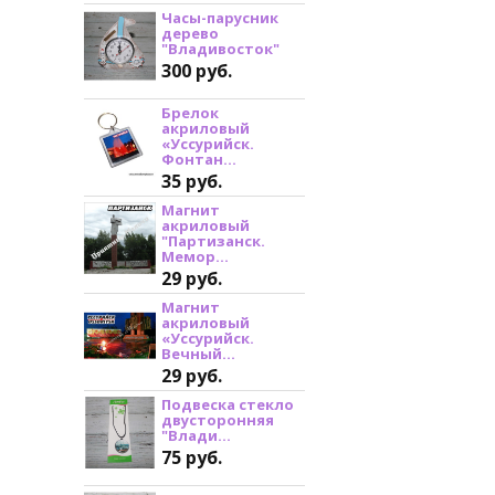
Часы-парусник
дерево
"Владивосток"
300 руб.
Брелок
акриловый
«Уссурийск.
Фонтан...
35 руб.
Магнит
акриловый
"Партизанск.
Мемор...
29 руб.
Магнит
акриловый
«Уссурийск.
Вечный...
29 руб.
Подвеска стекло
двусторонняя
"Влади...
75 руб.