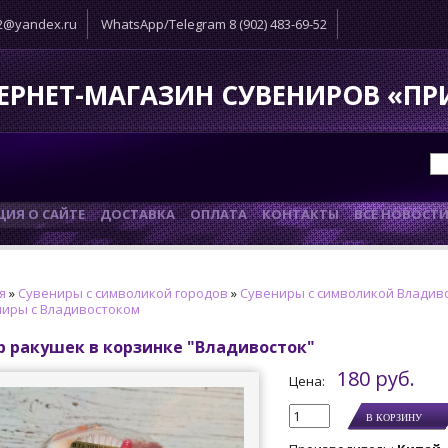
52@yandex.ru
WhatsApp/Telegram 8 (902) 483-69-52
ЕРНЕТ-МАГАЗИН СУВЕНИРОВ «П
ИЯ О САЙТЕ
ДОСТАВКА
ОПЛАТА
КОНТАКТЫ
ВСЕ НОВОСТ
я
»
Сувениры с символикой городов
»
Сувениры с символикой Владив
иры с Владивостоком
р ракушек в корзинке "Владивосток"
180 руб.
Цена: