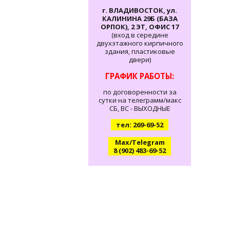
г. ВЛАДИВОСТОК, ул.
КАЛИНИНА 29Б (БАЗА
ОРПОК), 2 ЭТ, ОФИС 17
(вход в середине
двухэтажного кирпичного
здания, пластиковые
двери)
ГРАФИК РАБОТЫ:
по договоренности за
сутки на телеграмм/макс
СБ, ВС - ВЫХОДНЫЕ
тел: 269-69-52
Max/Telegram
8 (902) 483-69-52