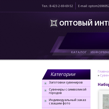
Тел.: 8-423-2-69-69-52
E-mail: optom26969
ОПТОВЫЙ ИНТ
КАТАЛОГ
ИНФОРМАЦ
Главна
Категории
»
Сувен
Заготовки сувениров
Набо
Сувениры с символикой
городов
Индивидуальный заказ
с вашим фото