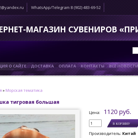
52@yandex.ru
WhatsApp/Telegram 8 (902) 483-69-52
ЕРНЕТ-МАГАЗИН СУВЕНИРОВ «П
ИЯ О САЙТЕ
ДОСТАВКА
ОПЛАТА
КОНТАКТЫ
ВСЕ НОВОСТ
я
»
Морская тематика
шка тигровая большая
1120 руб.
Цена:
Производитель
:
Китай