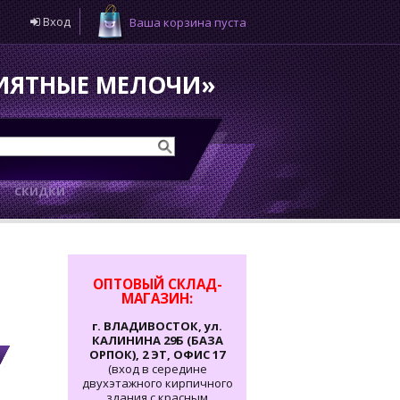
Вход
Ваша корзина пуста
РИЯТНЫЕ МЕЛОЧИ»
И
СКИДКИ
ОПТОВЫЙ СКЛАД-
МАГАЗИН:
г. ВЛАДИВОСТОК, ул.
КАЛИНИНА 29Б (БАЗА
ОРПОК), 2 ЭТ, ОФИС 17
(вход в середине
двухэтажного кирпичного
здания с красным