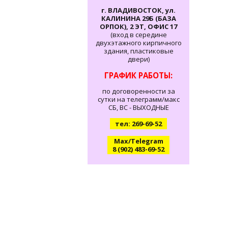
г. ВЛАДИВОСТОК, ул.
КАЛИНИНА 29Б (БАЗА
ОРПОК), 2 ЭТ, ОФИС 17
(вход в середине
двухэтажного кирпичного
здания, пластиковые
двери)
ГРАФИК РАБОТЫ:
по договоренности за
сутки на телеграмм/макс
СБ, ВС - ВЫХОДНЫЕ
тел: 269-69-52
Max/Telegram
8 (902) 483-69-52