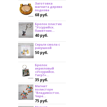
Заготовка
магнита дерево
подкова
68 руб.
Брелок пластик
"Уссурийск.
Памятник...
40 руб.
Серьги смола с
ракушкой
50 руб.
Брелок
акриловый
«Уссурийск.
Тигр1»...
35 руб.
Магнит
полистоун
"Владивосток.
Чере...
75 руб.
Магнит