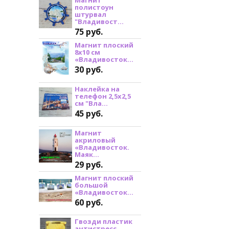
полистоун
штурвал
"Владивост...
75 руб.
Магнит плоский
8х10 см
«Владивосток...
30 руб.
Наклейка на
телефон 2,5х2,5
см "Вла...
45 руб.
Магнит
акриловый
«Владивосток.
Маяк...
29 руб.
Магнит плоский
большой
«Владивосток...
60 руб.
Гвозди пластик
антистресс