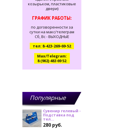
козырьком, пластиковые
двери)
ГРАФИК РАБОТЫ:
по договоренности за
сутки на макс/телеграм
Сб, Вс - ВЫХОДНЫЕ
тел: 8-423-269-69-52
Max/Telegram:
8 (902) 483 69 52
Популярные
товары
Сувенир гелевый -
Подставка под
тел...
280 руб.