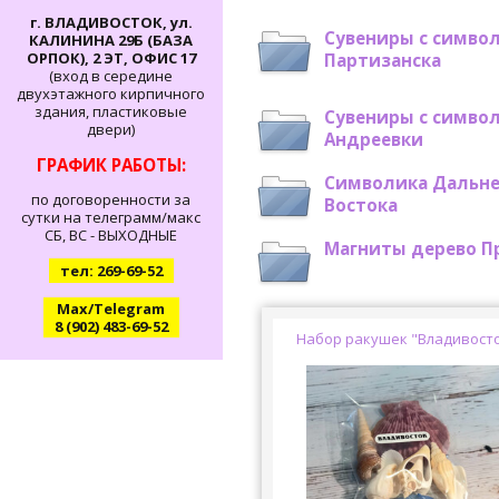
г. ВЛАДИВОСТОК, ул.
Сувениры с симво
КАЛИНИНА 29Б (БАЗА
ОРПОК), 2 ЭТ, ОФИС 17
Партизанска
(вход в середине
двухэтажного кирпичного
здания, пластиковые
Сувениры с симво
двери)
Андреевки
ГРАФИК РАБОТЫ:
Символика Дальне
по договоренности за
Востока
сутки на телеграмм/макс
СБ, ВС - ВЫХОДНЫЕ
Магниты дерево П
тел: 269-69-52
Max/Telegram
8 (902) 483-69-52
Набор ракушек "Владивост